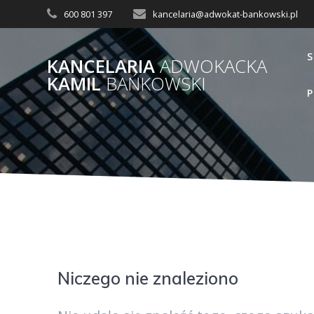
Skip
600 801 397
kancelaria@adwokat-bankowski.pl
to
content
S
KANCELARIA
ADWOKACKA
KAMIL
BAŃKOWSKI
P
Niczego nie znaleziono