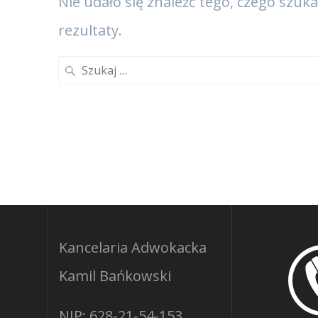
Nie udało się znaleźć tego, czego szuk
rezultaty.
Szukaj:
Kancelaria Adwokacka
Kamil Bańkowski
NIP: 628-21-54-153