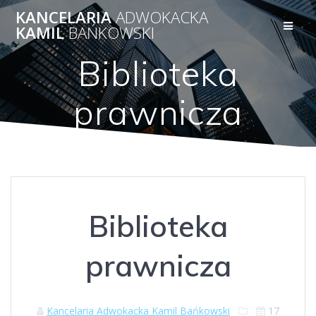
Skip
KANCELARIA
ADWOKACKA
to
KAMIL
BAŃKOWSKI
content
Biblioteka
prawnicza
Biblioteka
prawnicza
Kancelaria Adwokacka Kamil Bańkowski
17